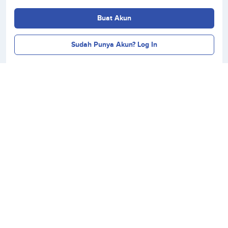
Buat Akun
Sudah Punya Akun? Log In
Danacita Sudah Berizin & Diawasi OJK,